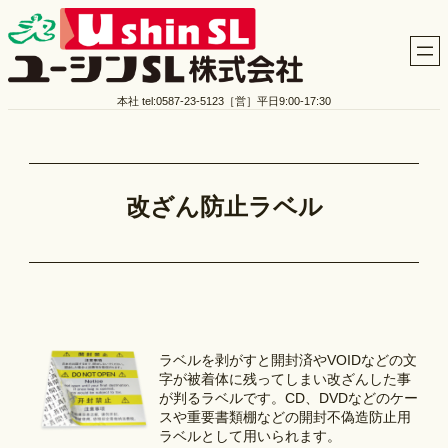
本社 tel:0587-23-5123［営］平日9:00-17:30
改ざん防止ラベル
ラベルを剥がすと開封済やVOIDなどの文
字が被着体に残ってしまい改ざんした事
が判るラベルです。CD、DVDなどのケー
スや重要書類棚などの開封不偽造防止用
ラベルとして用いられます。